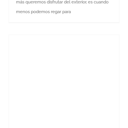
más queremos disfrutar del exterior, es cuando
menos podemos regar para
Quitar gotelé para modernizar una casa