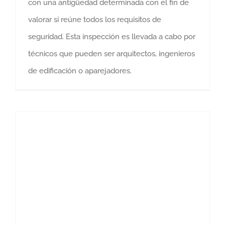
con una antigüedad determinada con el fin de
valorar si reúne todos los requisitos de
seguridad. Esta inspección es llevada a cabo por
técnicos que pueden ser arquitectos, ingenieros
de edificación o aparejadores.
Césped artificial: una solución para jardines