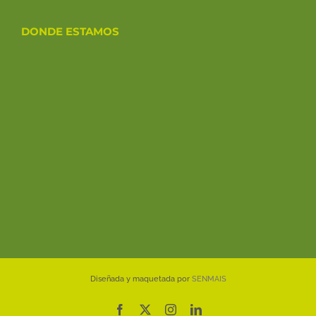
DONDE ESTAMOS
Diseñada y maquetada por
SENMAIS
Facebook
X
Instagram
LinkedIn