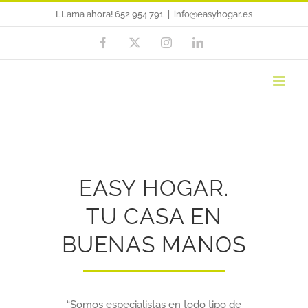
Saltar
LLama ahora! 652 954 791
|
info@easyhogar.es
al
Facebook
X
Instagram
LinkedIn
contenido
EASY HOGAR.
TU CASA EN
BUENAS MANOS
“Somos especialistas en todo tipo de