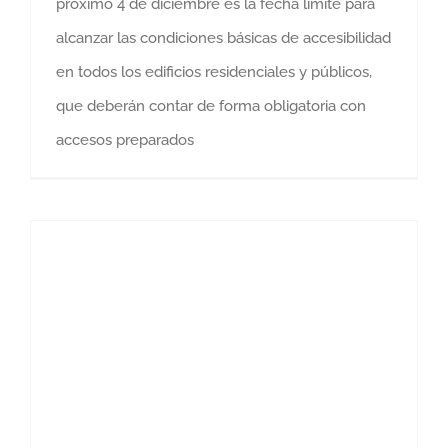
próximo 4 de diciembre es la fecha límite para
alcanzar las condiciones básicas de accesibilidad
en todos los edificios residenciales y públicos,
que deberán contar de forma obligatoria con
accesos preparados
7 cosas a tener en cuenta antes de construir tu piscina en Madrid