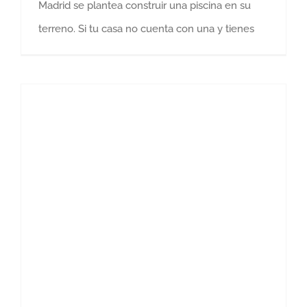
Madrid se plantea construir una piscina en su
terreno. Si tu casa no cuenta con una y tienes
6 consejos si te planteas reformar el baño