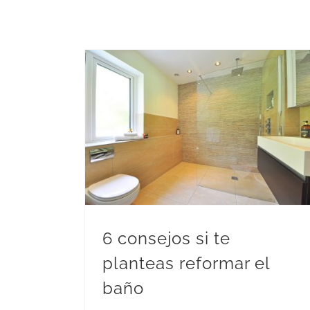
6 consejos si te planteas reformar el baño
6 consejos si te
planteas reformar el
baño